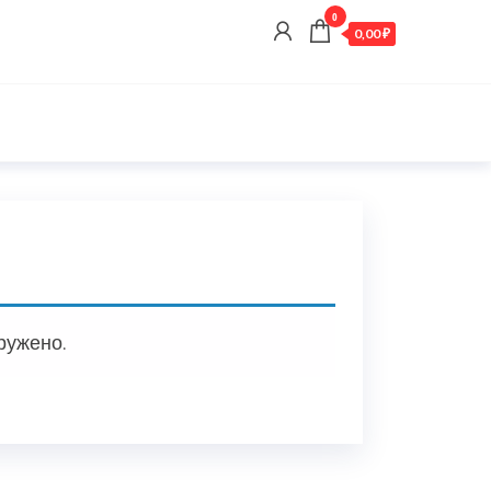
0
0,00 ₽
ружено.