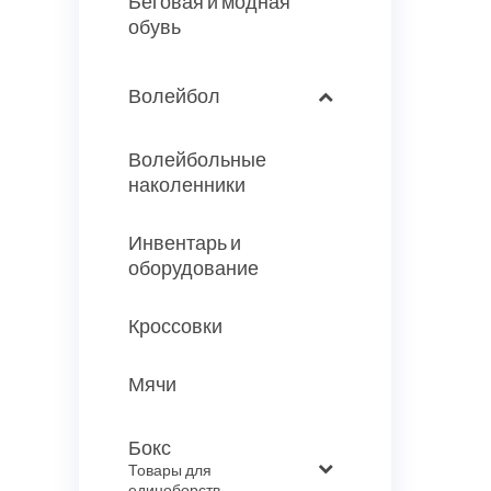
Беговая и модная
обувь
Волейбол
Волейбольные
наколенники
Инвентарь и
оборудование
Кроссовки
Мячи
Бокс
–
Товары для
единоборств