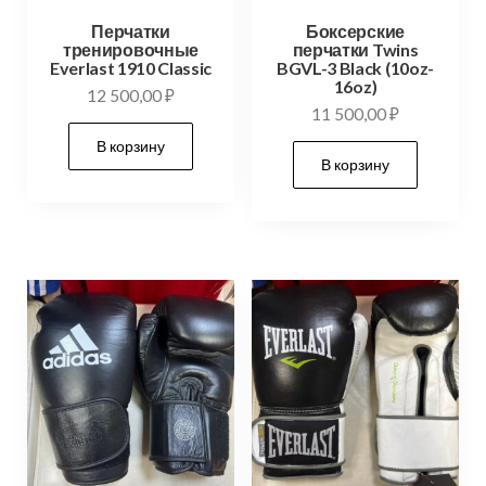
Перчатки
Боксерские
тренировочные
перчатки Twins
Everlast 1910 Classic
BGVL-3 Black (10oz-
16oz)
12 500,00
₽
11 500,00
₽
В корзину
В корзину