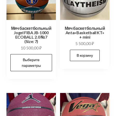
Мяч баскетбольный
Мяч баскетбольный
Jogel FIBA JB-1000
Anta»Basketball KT»
ECOBALL 2.0 №7
+ mini
(Size: 7)
5 500,00
₽
10 500,00
₽
В корзину
Выберите
параметры