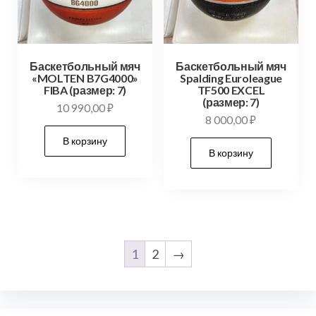
Баскетбольный мяч
Баскетбольный мяч
«MOLTEN B7G4000»
Spalding Euroleague
FIBA (размер: 7)
TF500 EXCEL
(размер: 7)
10 990,00
₽
8 000,00
₽
В корзину
В корзину
1
2
→