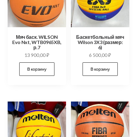
Мяч баск. WILSON
Баскетбольный мяч
Evo Nxt, WTB0965XB,
Wilson 3X3 (размер:
р.7
6)
13 900,00
₽
6 500,00
₽
В корзину
В корзину